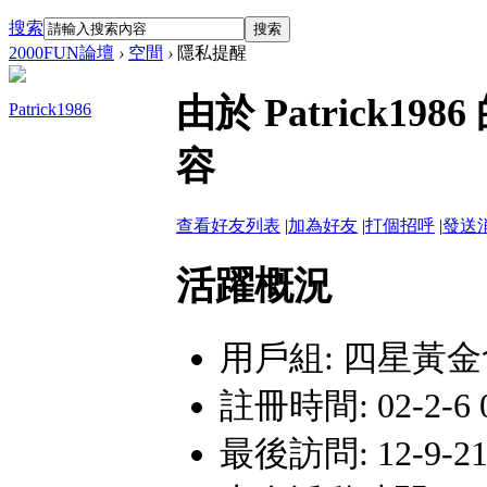
搜索
搜索
2000FUN論壇
›
空間
›
隱私提醒
由於 Patrick
Patrick1986
容
查看好友列表
|
加為好友
|
打個招呼
|
發送
活躍概況
用戶組:
四星黃金
註冊時間: 02-2-6 0
最後訪問: 12-9-21 