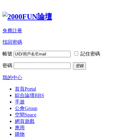
免費註冊
找回密碼
帳號
記住密碼
密碼
登錄
我的中心
首頁
Portal
綜合論壇
BBS
手遊
公會
Group
空間
Space
網頁遊戲
應用
購物