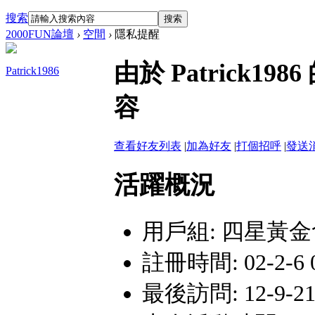
搜索
搜索
2000FUN論壇
›
空間
›
隱私提醒
由於 Patrick
Patrick1986
容
查看好友列表
|
加為好友
|
打個招呼
|
發送
活躍概況
用戶組:
四星黃金
註冊時間: 02-2-6 0
最後訪問: 12-9-21 