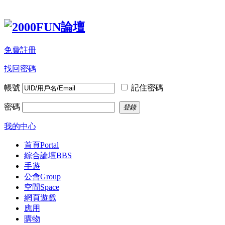
免費註冊
找回密碼
帳號
記住密碼
密碼
登錄
我的中心
首頁
Portal
綜合論壇
BBS
手遊
公會
Group
空間
Space
網頁遊戲
應用
購物