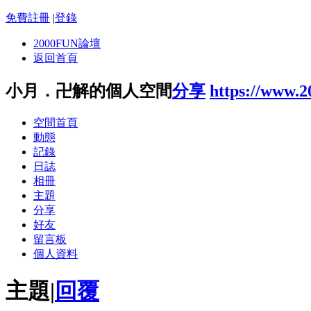
免費註冊
|
登錄
2000FUN論壇
返回首頁
小月．卍解的個人空間
分享
https://www.
空間首頁
動態
記錄
日誌
相冊
主題
分享
好友
留言板
個人資料
主題
|
回覆