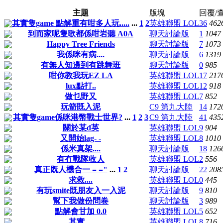
主題
版塊
回覆/
其實隻game 點解重有咁多人玩.....
...
1
2
英雄聯盟 LOL
36
462
到而家呢隻歌都係咁岩聽 A0A
聊天討論版
1
1047
Happy Tree Friends
聊天討論版
7
1073
我係咪有病....
聊天討論版
6
1319
有無人知邊到有跳舞班
聊天討論版
0
985
咁你教我玩EZ LA
英雄聯盟 LOL
17
217
lux點打..
英雄聯盟 LOL
12
918
做乜野又
英雄聯盟 LOL
7
852
玩箭既入泥
C9 第九大陸
14
172
其實隻game係咪港幣戰士世界?
...
1
2
3
C9 第九大陸
41
435
關於某d英
英雄聯盟 LOL
9
904
又開始lag- -
英雄聯盟 LOL
8
1010
係米真架....
聊天討論版
18
126
有冇戰隊收人
英雄聯盟 LOL
2
556
真正既人機合一 = ="
...
1
2
聊天討論版
22
208
求救....
英雄聯盟 LOL
0
445
有玩smite既朋友入一入泥
聊天討論版
9
810
幫下我做份問卷
聊天討論版
3
989
點解會甘加 0.0
英雄聯盟 LOL
5
652
其實....
英雄聯盟 LOL
8
716