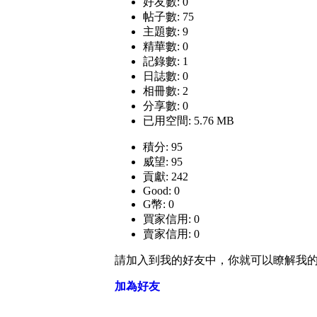
好友數: 0
帖子數: 75
主題數: 9
精華數: 0
記錄數: 1
日誌數: 0
相冊數: 2
分享數: 0
已用空間: 5.76 MB
積分: 95
威望: 95
貢獻: 242
Good: 0
G幣: 0
買家信用: 0
賣家信用: 0
請加入到我的好友中，你就可以瞭解我
加為好友