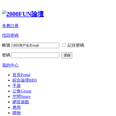
免費註冊
找回密碼
帳號
記住密碼
密碼
登錄
我的中心
首頁
Portal
綜合論壇
BBS
手遊
公會
Group
空間
Space
網頁遊戲
應用
購物