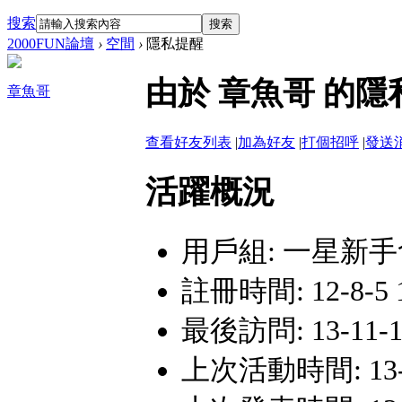
搜索
搜索
2000FUN論壇
›
空間
›
隱私提醒
由於 章魚哥 的
章魚哥
查看好友列表
|
加為好友
|
打個招呼
|
發送
活躍概況
用戶組:
一星新手
註冊時間: 12-8-5 1
最後訪問: 13-11-17
上次活動時間: 13-11