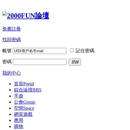
免費註冊
找回密碼
帳號
記住密碼
密碼
登錄
我的中心
首頁
Portal
綜合論壇
BBS
手遊
公會
Group
空間
Space
網頁遊戲
應用
購物