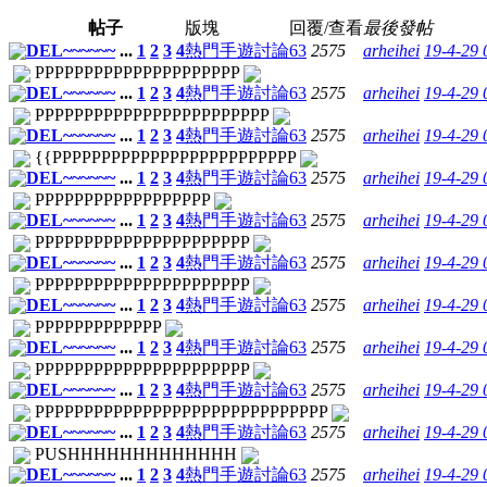
帖子
版塊
回覆/查看
最後發帖
DEL~~~~~~
...
1
2
3
4
熱門手遊討論
63
2575
arheihei
19-4-29
PPPPPPPPPPPPPPPPPPPPP
DEL~~~~~~
...
1
2
3
4
熱門手遊討論
63
2575
arheihei
19-4-29
PPPPPPPPPPPPPPPPPPPPPPPP
DEL~~~~~~
...
1
2
3
4
熱門手遊討論
63
2575
arheihei
19-4-29
{{PPPPPPPPPPPPPPPPPPPPPPPPP
DEL~~~~~~
...
1
2
3
4
熱門手遊討論
63
2575
arheihei
19-4-29
PPPPPPPPPPPPPPPPPP
DEL~~~~~~
...
1
2
3
4
熱門手遊討論
63
2575
arheihei
19-4-29
PPPPPPPPPPPPPPPPPPPPPP
DEL~~~~~~
...
1
2
3
4
熱門手遊討論
63
2575
arheihei
19-4-29
PPPPPPPPPPPPPPPPPPPPPP
DEL~~~~~~
...
1
2
3
4
熱門手遊討論
63
2575
arheihei
19-4-29
PPPPPPPPPPPPP
DEL~~~~~~
...
1
2
3
4
熱門手遊討論
63
2575
arheihei
19-4-29
PPPPPPPPPPPPPPPPPPPPPP
DEL~~~~~~
...
1
2
3
4
熱門手遊討論
63
2575
arheihei
19-4-29
PPPPPPPPPPPPPPPPPPPPPPPPPPPPPP
DEL~~~~~~
...
1
2
3
4
熱門手遊討論
63
2575
arheihei
19-4-29
PUSHHHHHHHHHHHHH
DEL~~~~~~
...
1
2
3
4
熱門手遊討論
63
2575
arheihei
19-4-29