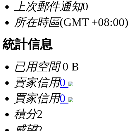
上次郵件通知
0
所在時區
(GMT +08:0
統計信息
已用空間
0 B
賣家信用
0
買家信用
0
積分
2
威望
2