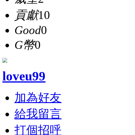
貢獻
10
Good
0
G幣
0
loveu99
加為好友
給我留言
打個招呼