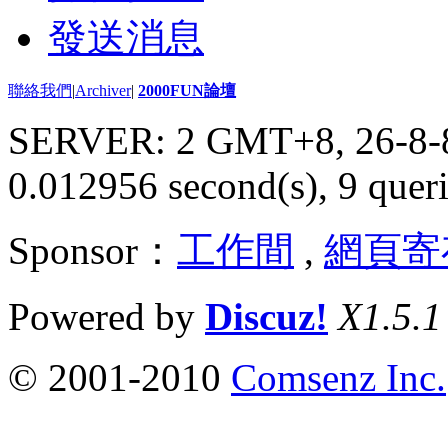
發送消息
聯絡我們
|
Archiver
|
2000FUN論壇
SERVER: 2 GMT+8, 26-8-
0.012956 second(s), 9 queri
Sponsor：
工作間
,
網頁寄
Powered by
Discuz!
X1.5.1
© 2001-2010
Comsenz Inc.