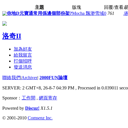
主題
版塊
回覆/查看
最
你地D元寶通常用係邊個部份架?
Mocha 飄渺雪域
0
761
洛
洛奇II
加為好友
給我留言
打個招呼
發送消息
聯絡我們
|
Archiver
|
2000FUN論壇
SERVER: 2 GMT+8, 26-8-7 04:39 PM
, Processed in 0.039011 seco
Sponsor：
工作間
,
網頁寄存
Powered by
Discuz!
X1.5.1
© 2001-2010
Comsenz Inc.