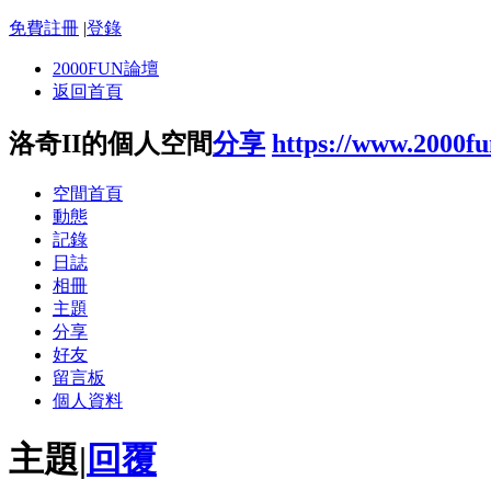
免費註冊
|
登錄
2000FUN論壇
返回首頁
洛奇II的個人空間
分享
https://www.2000f
空間首頁
動態
記錄
日誌
相冊
主題
分享
好友
留言板
個人資料
主題
|
回覆