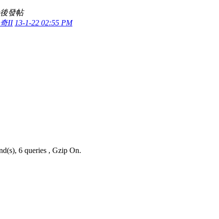
後發帖
奇II
13-1-22 02:55 PM
nd(s), 6 queries , Gzip On.