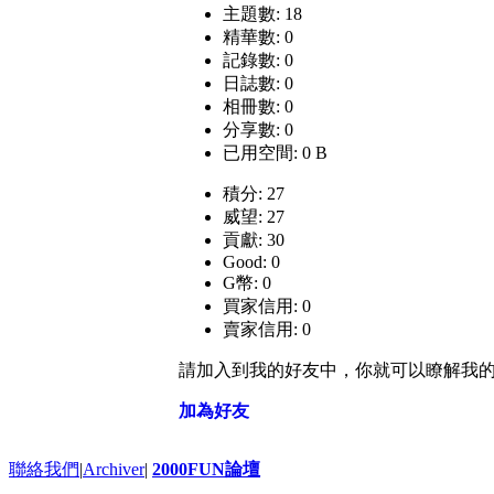
主題數: 18
精華數: 0
記錄數: 0
日誌數: 0
相冊數: 0
分享數: 0
已用空間: 0 B
積分: 27
威望: 27
貢獻: 30
Good: 0
G幣: 0
買家信用: 0
賣家信用: 0
請加入到我的好友中，你就可以瞭解我
加為好友
聯絡我們
|
Archiver
|
2000FUN論壇