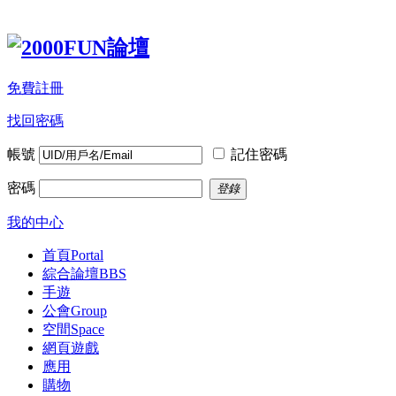
免費註冊
找回密碼
帳號
記住密碼
密碼
登錄
我的中心
首頁
Portal
綜合論壇
BBS
手遊
公會
Group
空間
Space
網頁遊戲
應用
購物