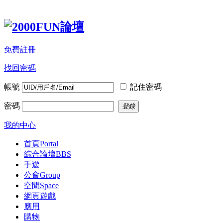
免費註冊
找回密碼
帳號
記住密碼
密碼
登錄
我的中心
首頁
Portal
綜合論壇
BBS
手遊
公會
Group
空間
Space
網頁遊戲
應用
購物