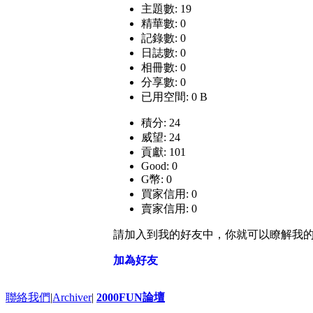
主題數: 19
精華數: 0
記錄數: 0
日誌數: 0
相冊數: 0
分享數: 0
已用空間: 0 B
積分: 24
威望: 24
貢獻: 101
Good: 0
G幣: 0
買家信用: 0
賣家信用: 0
請加入到我的好友中，你就可以瞭解我
加為好友
聯絡我們
|
Archiver
|
2000FUN論壇