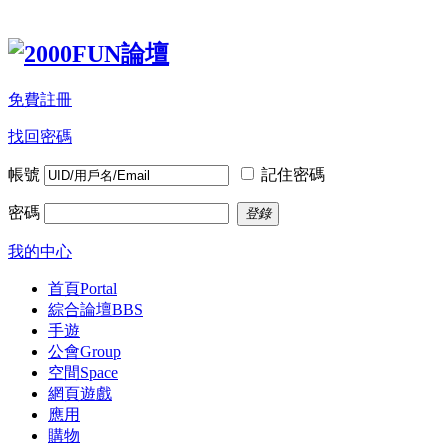
免費註冊
找回密碼
帳號
記住密碼
密碼
登錄
我的中心
首頁
Portal
綜合論壇
BBS
手遊
公會
Group
空間
Space
網頁遊戲
應用
購物