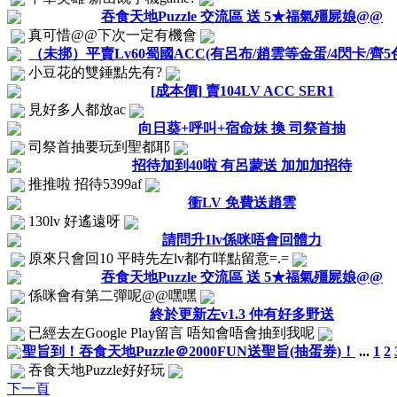
吞食天地Puzzle 交流區 送 5★福氣殭屍娘@@
真可惜@@下次一定有機會
（未挷）平賣Lv60蜀國ACC(有呂布/趙雲等金蛋/4閃卡/齊5色隊
小豆花的雙錘點先有?
[成本價] 賣104LV ACC SER1
見好多人都放ac
向日葵+呼叫+宿命妹 換 司祭首抽
司祭首抽要玩到聖都耶
招待加到40啦 有呂蒙送 加加加招待
推推啦 招待5399af
衝LV 免費送趙雲
130lv 好遙遠呀
請問升1lv係咪唔會回體力
原來只會回10 平時先左lv都冇咩點留意=.=
吞食天地Puzzle 交流區 送 5★福氣殭屍娘@@
係咪會有第二彈呢@@嘿嘿
終於更新左v1.3 仲有好多野送
已經去左Google Play留言 唔知會唔會抽到我呢
聖旨到！吞食天地Puzzle＠2000FUN送聖旨(抽蛋券)！
...
1
2
吞食天地Puzzle好好玩
下一頁