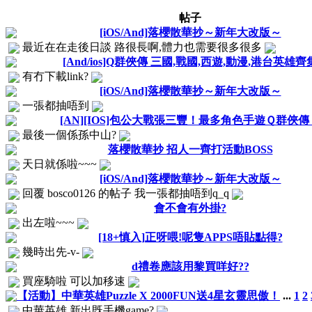
帖子
[iOS/And]落櫻散華抄～新年大改版～
最近在在走後日談 路很長啊,體力也需要很多很多
[And/ios]Q群俠傳 三國,戰國,西遊,動漫,港台英雄齊
有冇下載link?
[iOS/And]落櫻散華抄～新年大改版～
一張都抽唔到
[AN][IOS]包公大戰張三豐！最多角色手遊Ｑ群俠傳
最後一個係孫中山?
落櫻散華抄 招人一齊打活動BOSS
天日就係啦~~~
[iOS/And]落櫻散華抄～新年大改版～
回覆 bosco0126 的帖子 我一張都抽唔到q_q
會不會有外掛?
出左啦~~~
[18+慎入]正呀喂!呢隻APPS唔貼點得?
幾時出先-v-
d禮卷應該用黎買咩好??
買座騎啦 可以加移速
【活動】中華英雄Puzzle X 2000FUN送4星玄靈思傲！
...
1
2
中華英雄 新出既手機game?