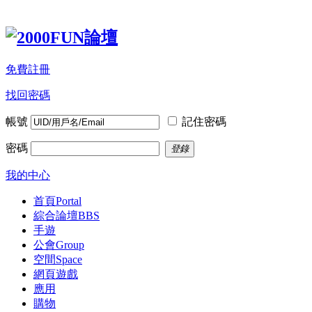
免費註冊
找回密碼
帳號
記住密碼
密碼
登錄
我的中心
首頁
Portal
綜合論壇
BBS
手遊
公會
Group
空間
Space
網頁遊戲
應用
購物