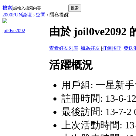
搜索
搜索
2000FUN論壇
›
空間
›
隱私提醒
由於 joil0ve
joil0ve2092
查看好友列表
|
加為好友
|
打個招呼
|
發送
活躍概況
用戶組:
一星新手
註冊時間: 13-6-12 
最後訪問: 13-7-2 0
上次活動時間: 13-7-