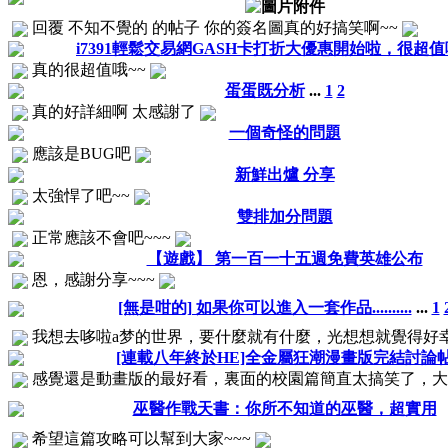
回覆 不知不覺的 的帖子 你的簽名圖真的好搞笑啊~~
i7391輕鬆交易網GASH卡打折大優惠開始啦，很超值哦
真的很超值哦~~
蛋蛋既分析
...
1
2
真的好詳細啊 太感謝了
一個奇怪的問題
應該是BUG吧
新鮮出爐 分享
太強悍了吧~~
雙排加分問題
正常應該不會吧~~~
【遊戲】 第一百一十五週免費英雄公布
恩，感謝分享~~~
[無是咁的] 如果你可以進入一套作品..........
...
1
我想去哆啦a梦的世界，要什麼就有什麼，光想想就覺得好
[連載八年終於HE]全金屬狂潮漫畫版完結討論
感覺還是動畫版的最好看，裏面的校園篇簡直太搞笑了，
巫醫作戰天書：你所不知道的巫醫，超實用
希望這篇攻略可以幫到大家~~~