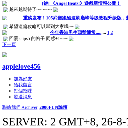
[鍵] 《Angel Beats!》遊戲新情報公開！
越來越期待了~~~~~~
重磅发布！105武僧跑酷速刷巅峰等级教程升级版，
希望這篇攻略可以幫到大家哦~~
今年香港男生頭髮通常.....
...
1
2
回覆 clips5 的帖子 同感+1~~~
下一頁
applelove456
加為好友
給我留言
打個招呼
發送消息
聯絡我們
|
Archiver
|
2000FUN論壇
SERVER: 2 GMT+8, 26-8-