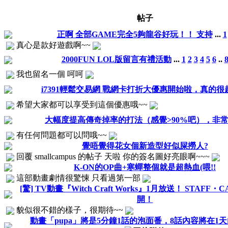
帖子
正啊 全部GAME完全5夠龍谷好玩！！ 支持
...
1
真心是款好遊戲啊~~
2000FUN LOL版留言有禮活動
...
1
2
3
4
5
6
..
我也留名一個 呵呵
i7391輕鬆交易網 戰網卡打折大優惠開始啦，真的很超
希望大家都可以享受到這個優惠哦~~
大幅度提高傳奇掉率的打法（感覺>90%吧），非
有任何問題都可以問哦~~
覺唔覺得花女個新造型好似屎撈人?
回覆 smallcampus 的帖子 天啦 你的簽名圖好亮眼啊~~~
K-ON的OP曲+寒蟬整個就是超熱血(喂!!
這部動畫劇情很驚悚 只看過第一部
[驚] TV動畫『Witch Craft Works』1月放送！ STAFF・
開！
貌似很不錯的樣子，很期待~~
動畫「pupa」將是5分鐘1話的泡面番，8話內容將在1