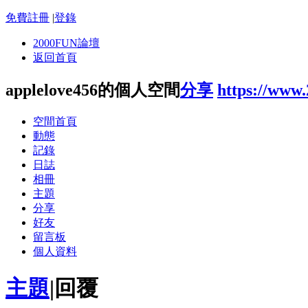
免費註冊
|
登錄
2000FUN論壇
返回首頁
applelove456的個人空間
分享
https://www
空間首頁
動態
記錄
日誌
相冊
主題
分享
好友
留言板
個人資料
主題
|
回覆