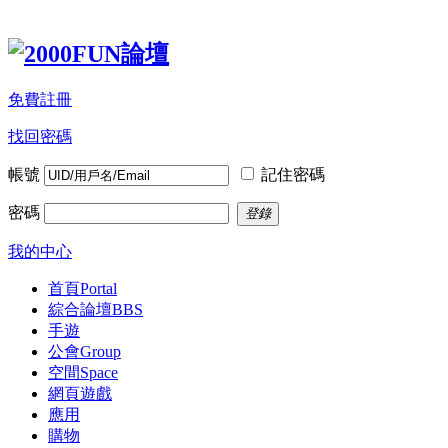
免費註冊
找回密碼
帳號
記住密碼
密碼
登錄
我的中心
首頁
Portal
綜合論壇
BBS
手遊
公會
Group
空間
Space
網頁遊戲
應用
購物