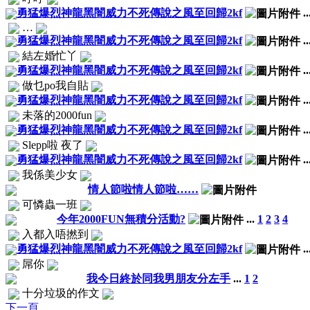
勇猛爆烈神龍黑闇威力不死傳說之風至回歸2kf
.
…
勇猛爆烈神龍黑闇威力不死傳說之風至回歸2kf
.
結左婚忙丫
勇猛爆烈神龍黑闇威力不死傳說之風至回歸2kf
.
做乜po我自貼
勇猛爆烈神龍黑闇威力不死傳說之風至回歸2kf
.
未落的2000fun
勇猛爆烈神龍黑闇威力不死傳說之風至回歸2kf
.
Slepp啦 夜了
勇猛爆烈神龍黑闇威力不死傳說之風至回歸2kf
.
我係美少女
情人節啦情人節啦……
可憐蟲一班
今年2000FUN無積分活動?
...
1
2
3
4
入都入唔撚到
勇猛爆烈神龍黑闇威力不死傳說之風至回歸2kf
.
屌你
我今日終於同我男朋友分左手
...
1
2
十分垃圾的作文
下一頁