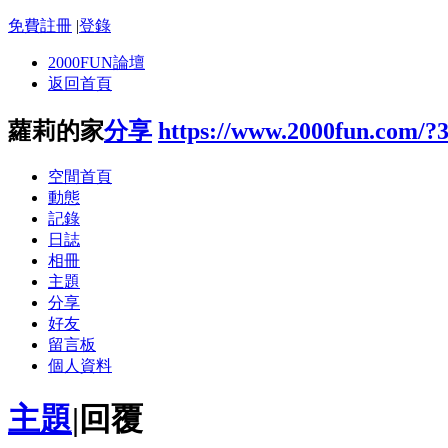
免費註冊
|
登錄
2000FUN論壇
返回首頁
蘿莉的家
分享
https://www.2000fun.com/?
空間首頁
動態
記錄
日誌
相冊
主題
分享
好友
留言板
個人資料
主題
|
回覆