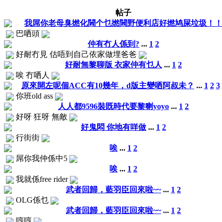
帖子
我屌你老母臭撚化閪个乜撚閪野便利店好撚鸠屎垃圾！
巴哂頭
仲有冇人係到?
...
1
2
好耐冇見 估唔到自己依家做埋爸爸
好耐無黎聊版 衣家仲有乜人
...
1
2
唉 冇哂人
原來開左呢個ACC有10幾年，d版主變哂阿叔未？
...
1
2
3
你班old ass
人人都9596裝既時代要黎喇yoyo
...
1
2
好呀 狂呀 無敵
好鬼悶 你地有咩做
...
1
2
行街街
唉
...
1
2
屌你我仲係中5
唉
...
1
2
我就係free rider
武者回歸，藍羽臣回來啦~~
...
1
2
OLG係乜
武者回歸，藍羽臣回來啦~~
...
1
2
哼哼