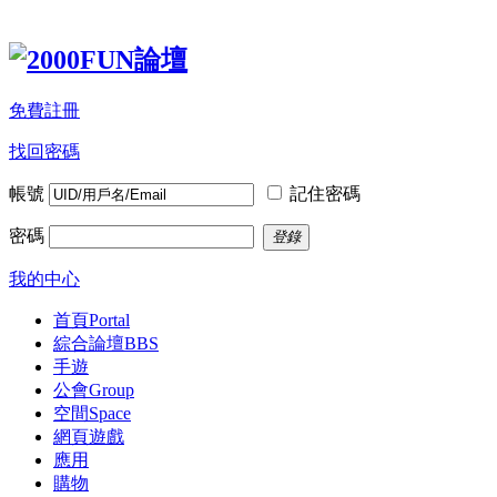
免費註冊
找回密碼
帳號
記住密碼
密碼
登錄
我的中心
首頁
Portal
綜合論壇
BBS
手遊
公會
Group
空間
Space
網頁遊戲
應用
購物