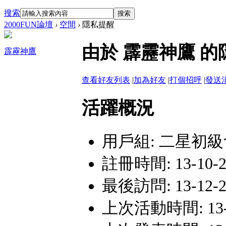
搜索
搜索
2000FUN論壇
›
空間
›
隱私提醒
由於 霹靂神鷹 
霹靂神鷹
查看好友列表
|
加為好友
|
打個招呼
|
發送
活躍概況
用戶組:
二星初級
註冊時間: 13-10-24
最後訪問: 13-12-20
上次活動時間: 13-12