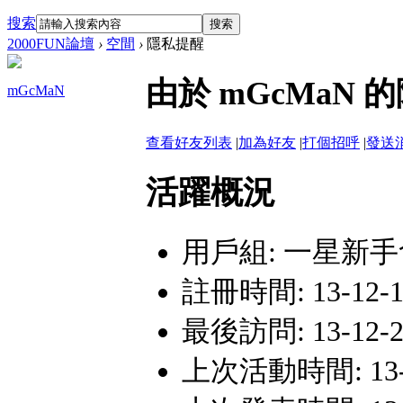
搜索
搜索
2000FUN論壇
›
空間
›
隱私提醒
由於 mGcMaN
mGcMaN
查看好友列表
|
加為好友
|
打個招呼
|
發送
活躍概況
用戶組:
一星新手
註冊時間: 13-12-15
最後訪問: 13-12-24
上次活動時間: 13-12