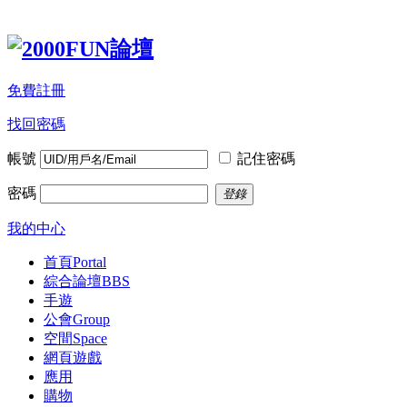
免費註冊
找回密碼
帳號
記住密碼
密碼
登錄
我的中心
首頁
Portal
綜合論壇
BBS
手遊
公會
Group
空間
Space
網頁遊戲
應用
購物