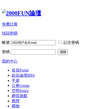
免費註冊
找回密碼
帳號
記住密碼
密碼
登錄
我的中心
首頁
Portal
綜合論壇
BBS
手遊
公會
Group
空間
Space
網頁遊戲
應用
購物