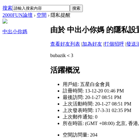
搜索
搜索
2000FUN論壇
›
空間
›
隱私提醒
由於 中出小你媽 的隱私
中出小你媽
查看好友列表
|
加為好友
|
打個招呼
|
發送
bubazik＜3
活躍概況
用戶組:
五星白金會員
註冊時間: 13-12-20 01:46 PM
最後訪問: 20-1-27 08:51 PM
上次活動時間: 20-1-27 08:51 PM
上次發表時間: 17-3-31 02:35 PM
上次郵件通知: 0
所在時區: (GMT +08:00) 北京, 香
空間訪問量: 204