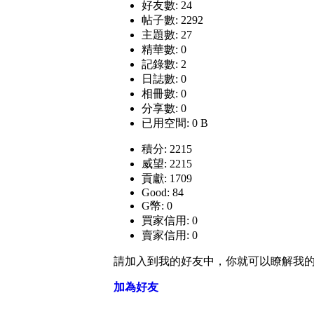
好友數: 24
帖子數: 2292
主題數: 27
精華數: 0
記錄數: 2
日誌數: 0
相冊數: 0
分享數: 0
已用空間: 0 B
積分: 2215
威望: 2215
貢獻: 1709
Good: 84
G幣: 0
買家信用: 0
賣家信用: 0
請加入到我的好友中，你就可以瞭解我
加為好友