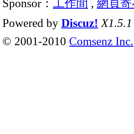
Sponsor：
工作間
,
網頁寄
Powered by
Discuz!
X1.5.1
© 2001-2010
Comsenz Inc.