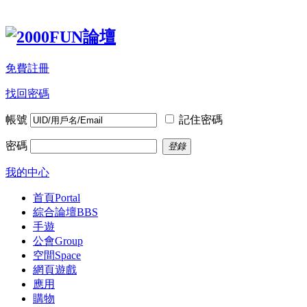
免費註冊
找回密碼
帳號
記住密碼
密碼
登錄
我的中心
首頁
Portal
綜合論壇
BBS
手遊
公會
Group
空間
Space
網頁遊戲
應用
購物