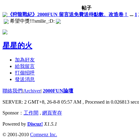
帖子
《狩龍戰紀》2000FUN 留言送免費送待點數、改造卷！
...
1
希望中獎!!!smilie_:D:
星星的火
加為好友
給我留言
打個招呼
發送消息
聯絡我們
|
Archiver
|
2000FUN論壇
SERVER: 2 GMT+8, 26-8-8 05:57 AM
, Processed in 0.026813 seco
Sponsor：
工作間
,
網頁寄存
Powered by
Discuz!
X1.5.1
© 2001-2010
Comsenz Inc.