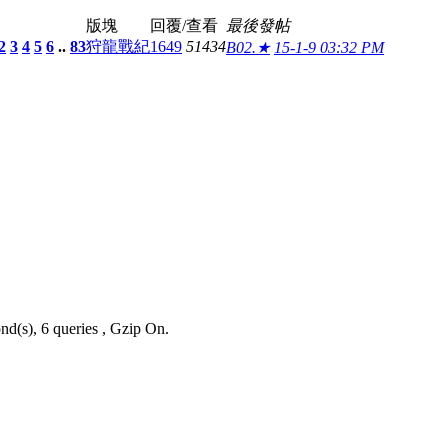
版塊
回覆/查看
最後發帖
2
3
4
5
6
..
83
狩龍戰紀
1649
51434
B02.★
15-1-9 03:32 PM
nd(s), 6 queries , Gzip On.