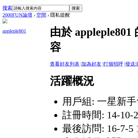
搜索
搜索
2000FUN論壇
›
空間
›
隱私提醒
由於 applepl
appleple801
容
查看好友列表
|
加為好友
|
打個招呼
|
發送
活躍概況
用戶組:
一星新手
註冊時間: 14-10-21
最後訪問: 16-7-5 1