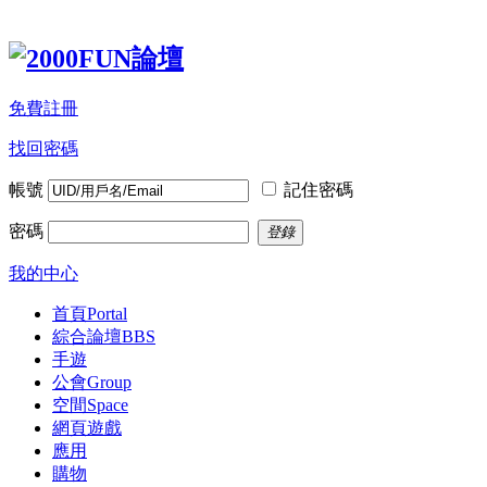
免費註冊
找回密碼
帳號
記住密碼
密碼
登錄
我的中心
首頁
Portal
綜合論壇
BBS
手遊
公會
Group
空間
Space
網頁遊戲
應用
購物