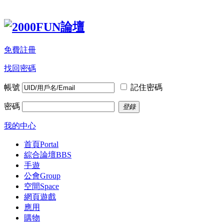
免費註冊
找回密碼
帳號
記住密碼
密碼
登錄
我的中心
首頁
Portal
綜合論壇
BBS
手遊
公會
Group
空間
Space
網頁遊戲
應用
購物