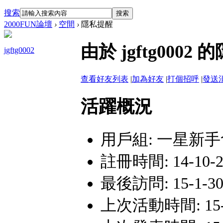
搜索
搜索
2000FUN論壇
›
空間
›
隱私提醒
由於 jgftg00
jgftg0002
查看好友列表
|
加為好友
|
打個招呼
|
發送
活躍概況
用戶組:
一星新手
註冊時間: 14-10-24
最後訪問: 15-1-30
上次活動時間: 15-1-