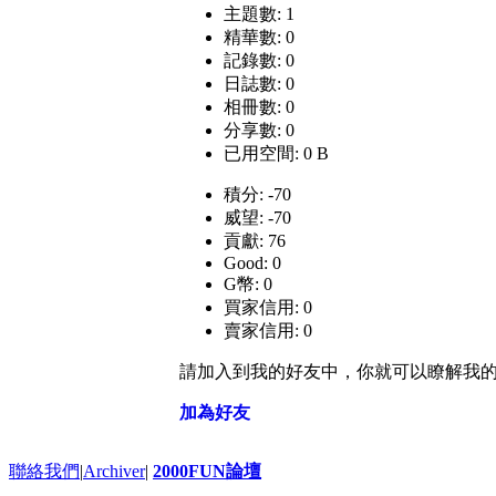
主題數: 1
精華數: 0
記錄數: 0
日誌數: 0
相冊數: 0
分享數: 0
已用空間: 0 B
積分: -70
威望: -70
貢獻: 76
Good: 0
G幣: 0
買家信用: 0
賣家信用: 0
請加入到我的好友中，你就可以瞭解我
加為好友
聯絡我們
|
Archiver
|
2000FUN論壇