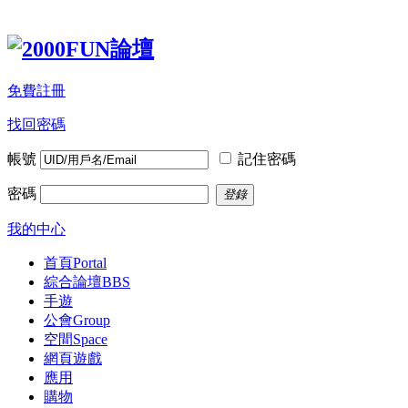
免費註冊
找回密碼
帳號
記住密碼
密碼
登錄
我的中心
首頁
Portal
綜合論壇
BBS
手遊
公會
Group
空間
Space
網頁遊戲
應用
購物