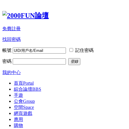
免費註冊
找回密碼
帳號
記住密碼
密碼
登錄
我的中心
首頁
Portal
綜合論壇
BBS
手遊
公會
Group
空間
Space
網頁遊戲
應用
購物