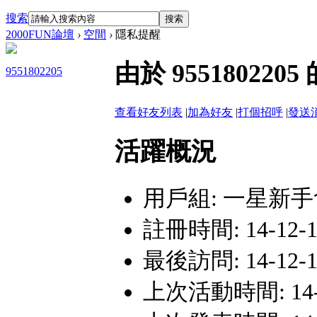
搜索
搜索
2000FUN論壇
›
空間
›
隱私提醒
由於 9551802
9551802205
查看好友列表
|
加為好友
|
打個招呼
|
發送
活躍概況
用戶組:
一星新手
註冊時間: 14-12-16
最後訪問: 14-12-16
上次活動時間: 14-12