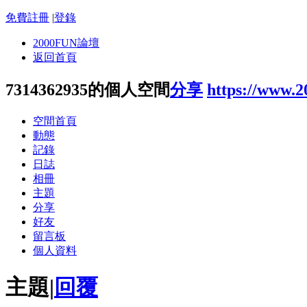
免費註冊
|
登錄
2000FUN論壇
返回首頁
7314362935的個人空間
分享
https://www.
空間首頁
動態
記錄
日誌
相冊
主題
分享
好友
留言板
個人資料
主題
|
回覆