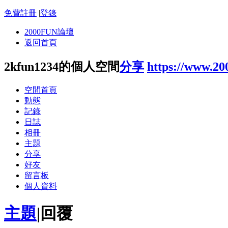
免費註冊
|
登錄
2000FUN論壇
返回首頁
2kfun1234的個人空間
分享
https://www.20
空間首頁
動態
記錄
日誌
相冊
主題
分享
好友
留言板
個人資料
主題
|
回覆