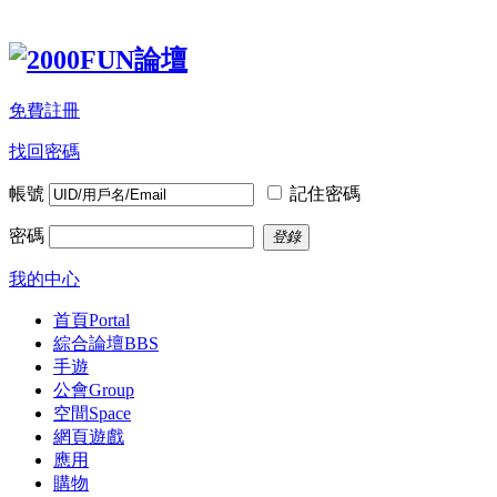
免費註冊
找回密碼
帳號
記住密碼
密碼
登錄
我的中心
首頁
Portal
綜合論壇
BBS
手遊
公會
Group
空間
Space
網頁遊戲
應用
購物