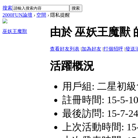
搜索
搜索
2000FUN論壇
›
空間
›
隱私提醒
由於 巫妖王魔獸
巫妖王魔獸
查看好友列表
|
加為好友
|
打個招呼
|
發送
活躍概況
用戶組:
二星初級
註冊時間: 15-5-10 
最後訪問: 15-7-24 
上次活動時間: 15-7-