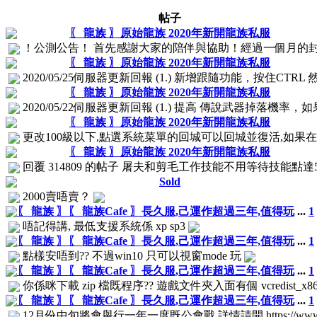
帖子
〖 龍族 〗原始龍族 2020年新開龍族私服
！公測公告！ 首先感謝大家的陪伴與協助！經過一個月的封測期
〖 龍族 〗原始龍族 2020年新開龍族私服
2020/05/25伺服器更新回報 (1.) 新增跟隨功能，按住CT
〖 龍族 〗原始龍族 2020年新開龍族私服
2020/05/22伺服器更新回報 (1.) 提高 傳說武器掉落機率，
〖 龍族 〗原始龍族 2020年新開龍族私服
更改100級以下,點選系統菜單的回城可以回城並復活,如果在新
〖 龍族 〗原始龍族 2020年新開龍族私服
回覆 314809 的帖子 屠夫和剪毛工作技能不用等待技能點達5
Sold
2000賣唔賣？
〖 龍族 〗〖 龍族Cafe 〗長久服,己運作超過三年,值得玩
...
1
唔記得講, 最低支援系統係 xp sp3
〖 龍族 〗〖 龍族Cafe 〗長久服,己運作超過三年,值得玩
...
1
點樣安唔到?? 不過win10 只可以視窗mode 玩
〖 龍族 〗〖 龍族Cafe 〗長久服,己運作超過三年,值得玩
...
1
你係咪下載 zip 檔既程序?? 遊戲文件夾入面有個 vcredist_x8
〖 龍族 〗〖 龍族Cafe 〗長久服,己運作超過三年,值得玩
...
1
12月份中旬將會舉行一年一度既公會戰 詳情請開 https://www.facebook.c