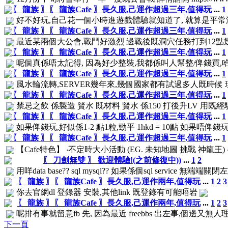
〖 龍族 〗〖 龍族Cafe 〗長久服,己運作超過三年,值得玩
...
1
好不好玩,自己花一個小時進遊戲體驗就知道了, 就算是平常沒
〖 龍族 〗〖 龍族Cafe 〗長久服,己運作超過三年,值得玩
...
1
最近某兩個大公會,戰鬥好激烈 邊戰後既洞穴任務打到12點幾1點,快D
〖 龍族 〗〖 龍族Cafe 〗長久服,己運作超過三年,值得玩
...
1
呢個真係唔太記得, 因為好少整裝,我都係叫人幫整/俾錢買,
〖 龍族 〗〖 龍族Cafe 〗長久服,己運作超過三年,值得玩
...
1
風水輪流轉,SERVER幾年來,幾個國家都有試過多人既時候 現時
〖 龍族 〗〖 龍族Cafe 〗長久服,己運作超過三年,值得玩
...
1
禁忌之飲 係製造 賢水 既材料 賢水 係150 打後升LV 用既經驗水
〖 龍族 〗〖 龍族Cafe 〗長久服,己運作超過三年,值得玩
...
1
如果俾錢玩,好似係1-2 點1粒,勁平 1hkd = 10點 如果唔
〖 龍族 〗〖 龍族Cafe 〗長久服,己運作超過三年,值得玩
...
1
【Cafe特色】 ‧不定時大小活動 (EG. 未知地圖 挑戰 神龍王) ‧登
〖 刀劍無雙 〗 歡迎體驗!(之前修復中))
...
1
2
用咩data base?? sql mysql?? 如果係個sql service 無
〖 龍族 〗〖 龍族Cafe 〗長久服,己運作兩年,值得玩
...
1
2
3
你去官網dl 登錄器 安裝,其他link 既登錄有可能唔岩
〖 龍族 〗〖 龍族Cafe 〗長久服,己運作兩年,值得玩
...
1
2
3
呢排有事就留意fb 先, 因為最近 freebbs 出左事,個邊又無
下一頁