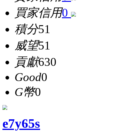
買家信用
0
積分
51
威望
51
貢獻
630
Good
0
G幣
0
e7y65s