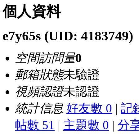
個人資料
e7y65s
(UID: 4183749)
空間訪問量
0
郵箱狀態
未驗證
視頻認證
未認證
統計信息
好友數 0
|
記錄
帖數 51
|
主題數 0
|
分享