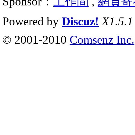
Sponsor：
工作間
,
網頁寄
Powered by
Discuz!
X1.5.1
© 2001-2010
Comsenz Inc.