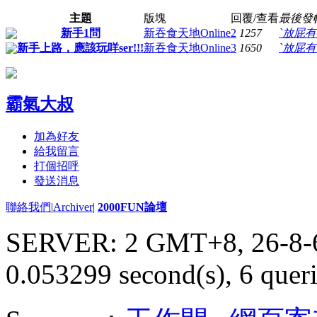
主題
版塊
回覆/查看
最後發
新手1問
新吞食天地Online
2
1257
`放屁有
新手上路，應該玩咩ser!!!
新吞食天地Online
3
1650
`放屁有
霸氣大叔
加為好友
給我留言
打個招呼
發送消息
聯絡我們
|
Archiver
|
2000FUN論壇
SERVER: 2 GMT+8, 26-8-
0.053299 second(s), 6 queri