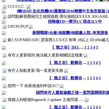
CCCCCC .
[轉3DM] 生化危機HD重製版3DM簡體中文免安裝版 [17.
請問點解我壓縮完之後開遊戲 彈出個錯誤XXXX 3DGAME.i
招韓服FD一齊升LV 現在5LV中
UPUPUPUP
新開戰隊(台服:地獄團)地獄瘋人院..有意請進
銀1 SUP/MID/ADC 瑟雷西/LUX/EZ 有咪 18以上 ID:s9m威
〖龍之谷〗DEL
...
1
2
3
4
5
有冇人更新唔到 無法載入更新相關設定檔案
〖 龍之谷〗 歡樂谷
...
1
2
3
4
5
有冇人知點更新 我一直更新失敗
〖 龍之谷〗 歡樂谷
...
1
2
3
4
5
想問一下 依家係邊到申請AC?
請問有冇人重裝遊戲之後一直閃退開唔到
我都入到呢個Ragnarok 2 updater 之後閃退......
〖 龍之谷〗 歡樂谷
...
1
2
3
4
5