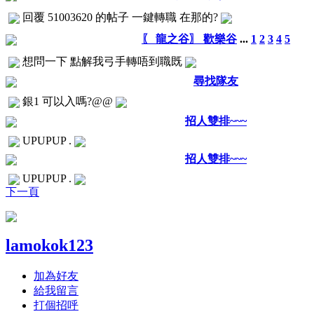
回覆 51003620 的帖子 一鍵轉職 在那的?
〖 龍之谷〗 歡樂谷
...
1
2
3
4
5
想問一下 點解我弓手轉唔到職既
尋找隊友
銀1 可以入嗎?@@
招人雙排~~~
UPUPUP .
招人雙排~~~
UPUPUP .
下一頁
lamokok123
加為好友
給我留言
打個招呼