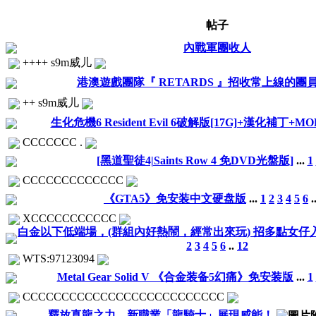
帖子
內戰軍團收人
++++ s9m威儿
港澳遊戲團隊『 RETARDS 』招收常上線的團員
++ s9m威儿
生化危機6 Resident Evil 6破解版[17G]+漢化補丁+MO
CCCCCCC .
[黑道聖徒4|Saints Row 4 免DVD光盤版]
...
1
CCCCCCCCCCCCC
《GTA5》免安装中文硬盘版
...
1
2
3
4
5
6
.
XCCCCCCCCCCC
白金以下低端場，(群組內好熱鬧，經常出來玩) 招多點女仔入w
2
3
4
5
6
..
12
WTS:97123094
Metal Gear Solid V 《合金装备5幻痛》免安装版
...
1
CCCCCCCCCCCCCCCCCCCCCCCCCC
釋放真龍之力，新職業「龍騎士」展現威能！