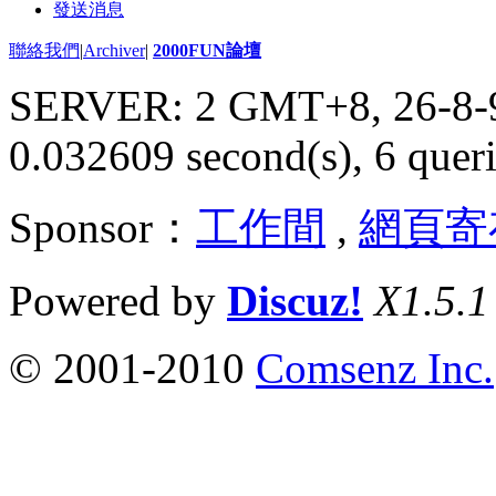
發送消息
聯絡我們
|
Archiver
|
2000FUN論壇
SERVER: 2 GMT+8, 26-8-
0.032609 second(s), 6 queri
Sponsor：
工作間
,
網頁寄
Powered by
Discuz!
X1.5.1
© 2001-2010
Comsenz Inc.