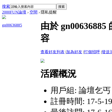
搜索
搜索
2000FUN論壇
›
空間
›
隱私提醒
由於 gn00636
gn00636885
容
查看好友列表
|
加為好友
|
打個招呼
|
發送
活躍概況
用戶組:
論壇乞丐
註冊時間: 17-5-19 