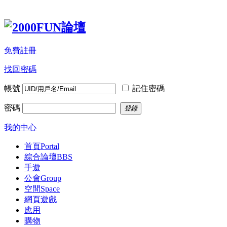
免費註冊
找回密碼
帳號
記住密碼
密碼
登錄
我的中心
首頁
Portal
綜合論壇
BBS
手遊
公會
Group
空間
Space
網頁遊戲
應用
購物