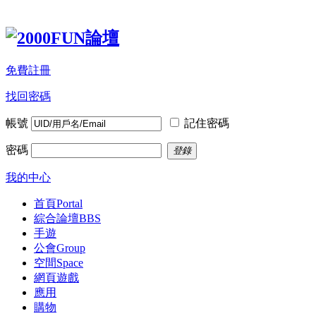
免費註冊
找回密碼
帳號
記住密碼
密碼
登錄
我的中心
首頁
Portal
綜合論壇
BBS
手遊
公會
Group
空間
Space
網頁遊戲
應用
購物