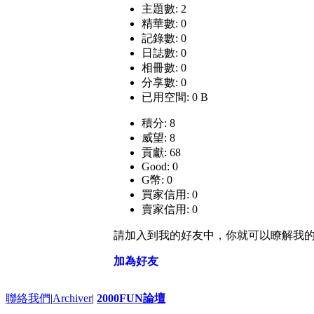
主題數: 2
精華數: 0
記錄數: 0
日誌數: 0
相冊數: 0
分享數: 0
已用空間: 0 B
積分: 8
威望: 8
貢獻: 68
Good: 0
G幣: 0
買家信用: 0
賣家信用: 0
請加入到我的好友中，你就可以瞭解我
加為好友
聯絡我們
|
Archiver
|
2000FUN論壇