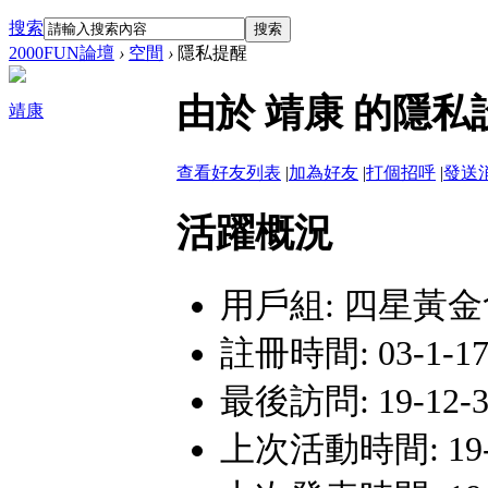
搜索
搜索
2000FUN論壇
›
空間
›
隱私提醒
由於 靖康 的隱
靖康
查看好友列表
|
加為好友
|
打個招呼
|
發送
活躍概況
用戶組:
四星黃金
註冊時間: 03-1-17 
最後訪問: 19-12-31
上次活動時間: 19-12