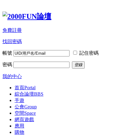
免費註冊
找回密碼
帳號
記住密碼
密碼
登錄
我的中心
首頁
Portal
綜合論壇
BBS
手遊
公會
Group
空間
Space
網頁遊戲
應用
購物