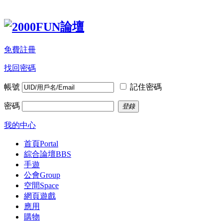
免費註冊
找回密碼
帳號
記住密碼
密碼
登錄
我的中心
首頁
Portal
綜合論壇
BBS
手遊
公會
Group
空間
Space
網頁遊戲
應用
購物