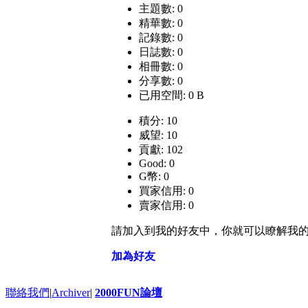
主題數: 0
精華數: 0
記錄數: 0
日誌數: 0
相冊數: 0
分享數: 0
已用空間: 0 B
積分: 10
威望: 10
貢獻: 102
Good: 0
G幣: 0
買家信用: 0
賣家信用: 0
請加入到我的好友中，你就可以瞭解我
加為好友
聯絡我們
|
Archiver
|
2000FUN論壇