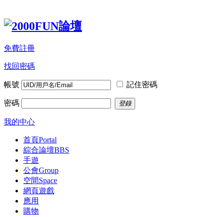
免費註冊
找回密碼
帳號
記住密碼
密碼
登錄
我的中心
首頁
Portal
綜合論壇
BBS
手遊
公會
Group
空間
Space
網頁遊戲
應用
購物