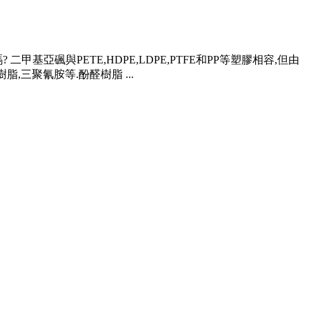
二甲基亞碸與PETE,HDPE,LDPE,PTFE和PP等塑膠相容,但由
醛樹脂,三聚氰胺等.酚醛樹脂 ...