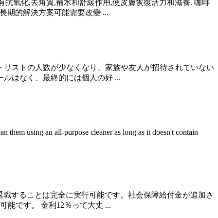
抗氧化,去角質,補水和舒緩作用,使皮膚恢復活力和滋養. 咖啡
期的解決方案可能需要改變 ...
ストリストの人数が少なくなり、家族や友人が招待されていない
はなく、最終的には個人の好 ...
ean them using an all-purpose cleaner as long as it doesn't contain
000 で退職することは完全に実行可能です。社会保障給付金が追加さ
です。 金利12％って大丈 ...