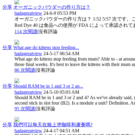
分享
オーガニックパウダーの作り方は？
hadagreatview
24-6-9 05:53 PM
オーガニックパウダーの作り方は？ 1:52 5:57 
Red Dye 40 は食品への使用が FDA によって承
114 次閱讀
|
沒有評論
分享
What age do kittens stop feeding...
hadagreatview
24-5-17 06:54 AM
What age do kittens stop feeding from mum? Able to - at around
those final weeks. It's best to leave the kittens with their mum u
86 次閱讀
|
沒有評論
分享
Should RAM be in 1 and 3 or 2 an...
hadagreatview
24-5-10 05:03 AM
Should RAM be in 1 and 3 or 2 and 4? As we've already said, y
second stick in slot four (B2). Is a module a unit? Definition. An 
95 次閱讀
|
沒有評論
分享
我們可以每天在臉上塗咖啡和蘆薈嗎?
hadagreatview
24-4-17 04:51 AM