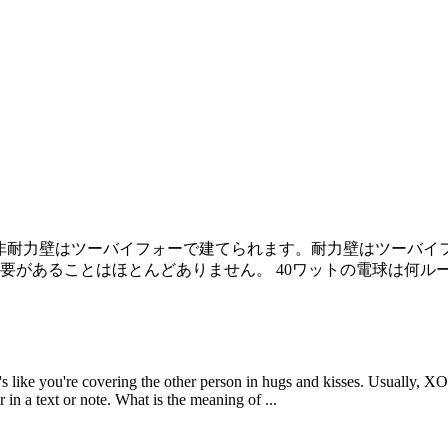
壁や非耐力壁はツーバイフォーで建てられます。耐力壁はツーバ
があることはほとんどありません。 40ワットの電球は何ルーメンで
ike you're covering the other person in hugs and kisses. Usually, XOXO
in a text or note. What is the meaning of ...