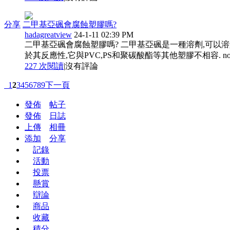
分享
二甲基亞碸會腐蝕塑膠嗎?
hadagreatview
24-1-11 02:39 PM
二甲基亞碸會腐蝕塑膠嗎? 二甲基亞碸是一種溶劑,可以溶解塑膠等資料
於其反應性,它與PVC,PS和聚碳酸酯等其他塑膠不相容. non-co
227 次閱讀
|
沒有評論
1
2
3
4
5
6
7
8
9
下一頁
發佈
帖子
發佈
日誌
上傳
相冊
添加
分享
記錄
活動
投票
懸賞
辯論
商品
收藏
積分