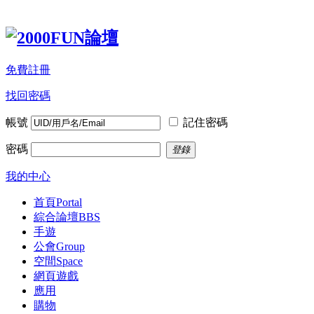
免費註冊
找回密碼
帳號
記住密碼
密碼
登錄
我的中心
首頁
Portal
綜合論壇
BBS
手遊
公會
Group
空間
Space
網頁遊戲
應用
購物