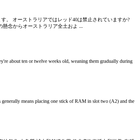
ます。 オーストラリアではレッド40は禁止されていますか?
の懸念からオーストラリア全土およ ...
ey're about ten or twelve weeks old, weaning them gradually during
 generally means placing one stick of RAM in slot two (A2) and the