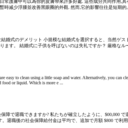
日常護膚中可以為你的皮膚帶來許多好處. 這些成分共同作用,具有
時减少浮腫並改善黑眼圈的外觀. 然而,它的影響往往是短期的,長
な結婚式のデメリット 小規模な結婚式を選択すると、当然ゲ
ます。 結婚式に子供を呼ばないのは失礼ですか？ 厳格なルール
re easy to clean using a little soap and water. Alternatively, you can cl
food or liquid. Which is more e ...
ラス社会保障で退職できますか? 私たちが確立したように、$00,
す。退職後の社会保障給付金は平均で、追加で月額 $800 で利用可能