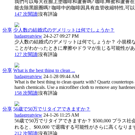
我們可以每天在臉上塗咖啡和蘆薈嗎? 咖啡,蜂蜜和蘆薈在
能去除黑眼圈嗎? 咖啡中的咖啡因具有血管收縮特性,可以暫
147 次閱讀
|
沒有評論
分享
少人数の結婚式のデメリットは何でしょうか？
hadagreatview
24-2-27 09:27 PM
少人数の結婚式のデメリットは何でしょうか？ 小規模
ことがわかったときに摩擦やドラマが生じる可能性があり
127 次閱讀
|
沒有評論
分享
What is the best thing to clean ...
hadagreatview
24-1-28 09:44 AM
What is the best thing to clean quartz with? Quartz countertops a
harsh chemicals. Use a microfiber cloth to remove any hardened 
158 次閱讀
|
沒有評論
分享
56歳で50万でリタイアできますか？
hadagreatview
24-1-26 11:25 AM
56歳で50万でリタイアできますか？ $500,000 プ
れると、$00,000 で退職する可能性がさらに高くなりま
212 次閱讀
|
沒有評論