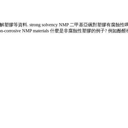
. strong solvency NMP 二甲基亞碸對塑膠有腐蝕性嗎? 
rrosive NMP materials 什麼是非腐蝕性塑膠的例子? 例如酚