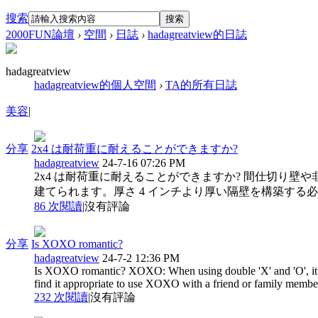
搜索
搜索
2000FUN論壇
›
空間
›
日誌
›
hadagreatview的日誌
hadagreatview
hadagreatview的個人空間
›
TA的所有日誌
美容
|
分享
2x4 は耐荷重に耐えることができますか?
hadagreatview
24-7-16 07:26 PM
2x4 は耐荷重に耐えることができますか? 間仕切り
建てられます。厚さ 4 インチより厚い隔壁を構築する必要
86 次閱讀
|
沒有評論
分享
Is XOXO romantic?
hadagreatview
24-7-2 12:36 PM
Is XOXO romantic? XOXO: When using double 'X' and 'O', it's l
find it appropriate to use XOXO with a friend or family member 
232 次閱讀
|
沒有評論