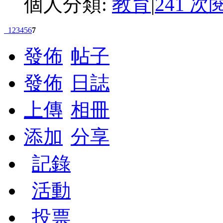
個人分類:
教育
|
241 次
1
2
3
4
5
6
7
發佈
帖子
發佈
日誌
上傳
相冊
添加
分享
記錄
活動
投票