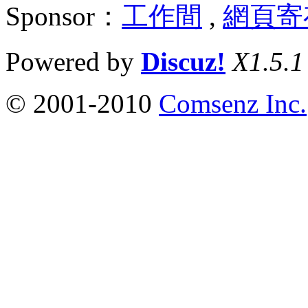
Sponsor：
工作間
,
網頁寄
Powered by
Discuz!
X1.5.1
© 2001-2010
Comsenz Inc.