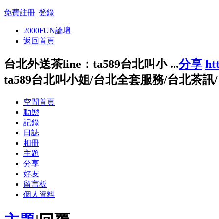
免費註冊
|
登錄
2000FUN論壇
返回首頁
台北外送茶line：ta589台北叫小 ...
分享
ht
ta589台北叫小姐/台北全套服務/台北茶
空間首頁
動態
記錄
日誌
相冊
主題
分享
好友
留言板
個人資料