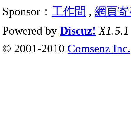
Sponsor：
工作間
,
網頁寄
Powered by
Discuz!
X1.5.1
© 2001-2010
Comsenz Inc.