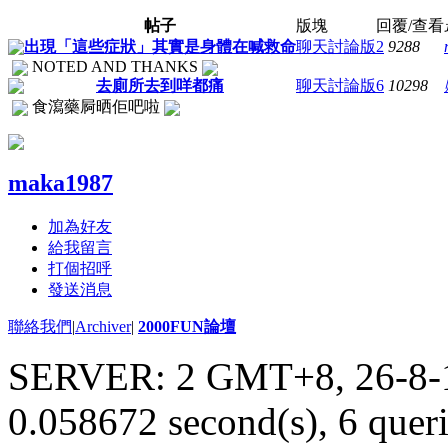
帖子
版塊
回覆/查看
出現「這些症狀」其實是身體在喊救命
聊天討論版
2
9288
NOTED AND THANKS
去廁所去到咩都痛
聊天討論版
6
10298
食瀉藥屙晒佢吧啦
maka1987
加為好友
給我留言
打個招呼
發送消息
聯絡我們
|
Archiver
|
2000FUN論壇
SERVER: 2 GMT+8, 26-8-
0.058672 second(s), 6 queri