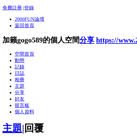
免費註冊
|
登錄
2000FUN論壇
返回首頁
加籟gogo589的個人空間
分享
https://www
空間首頁
動態
記錄
日誌
相冊
主題
分享
好友
留言板
個人資料
主題
|
回覆