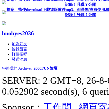
記錄！升職？公開
提意、指使download下載盜版軟件mp3、但是無/沒有使用
記錄！升職？公開
bnobyes2036
加為好友
給我留言
打個招呼
發送消息
聯絡我們
|
Archiver
|
2000FUN論壇
SERVER: 2 GMT+8, 26-8-
0.052902 second(s), 6 queri
Sponsor：
工作間
,
網頁寄