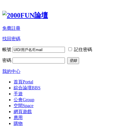
免費註冊
找回密碼
帳號
記住密碼
密碼
登錄
我的中心
首頁
Portal
綜合論壇
BBS
手遊
公會
Group
空間
Space
網頁遊戲
應用
購物