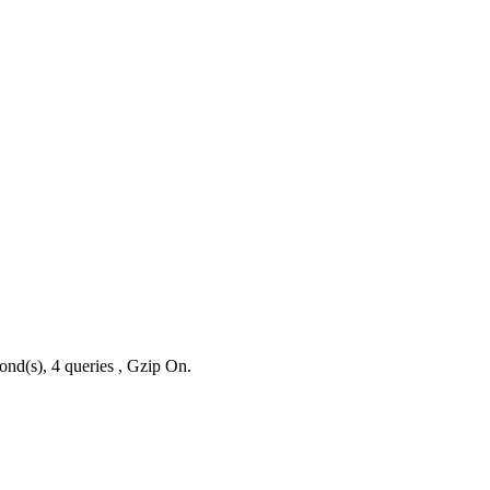
ond(s), 4 queries , Gzip On.