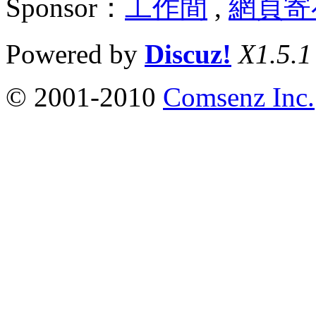
Sponsor：
工作間
,
網頁寄
Powered by
Discuz!
X1.5.1
© 2001-2010
Comsenz Inc.