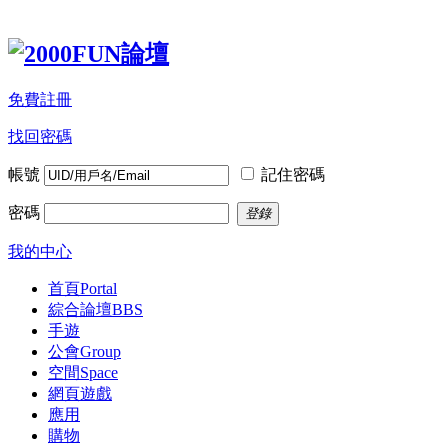
免費註冊
找回密碼
帳號
記住密碼
密碼
登錄
我的中心
首頁
Portal
綜合論壇
BBS
手遊
公會
Group
空間
Space
網頁遊戲
應用
購物