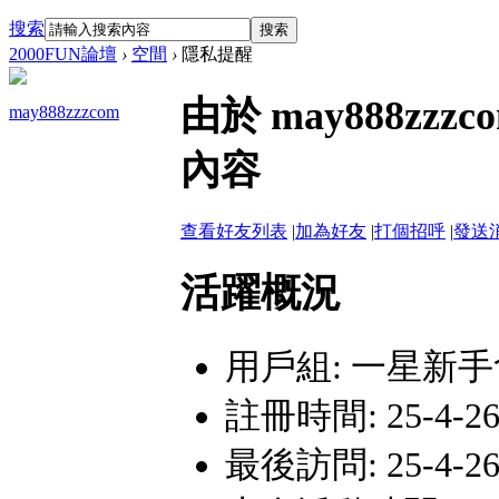
搜索
搜索
2000FUN論壇
›
空間
›
隱私提醒
由於 may888z
may888zzzcom
內容
查看好友列表
|
加為好友
|
打個招呼
|
發送
活躍概況
用戶組:
一星新手
註冊時間: 25-4-26
最後訪問: 25-4-26