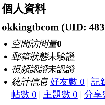
個人資料
okkingtbcom
(UID: 483
空間訪問量
0
郵箱狀態
未驗證
視頻認證
未認證
統計信息
好友數 0
|
記錄
帖數 0
|
主題數 0
|
分享數