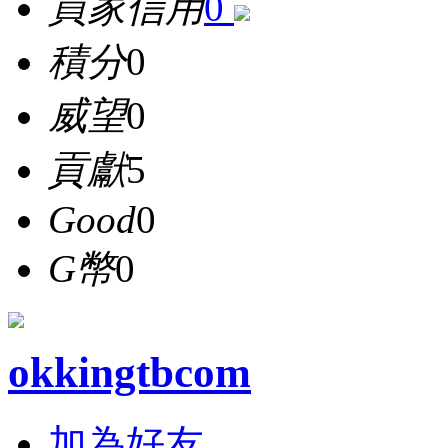
買家信用
0
積分
0
威望
0
貢獻
5
Good
0
G幣
0
okkingtbcom
加為好友