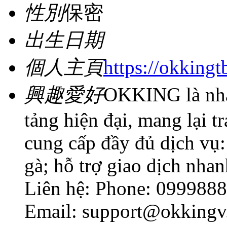
性別
保密
出生日期
個人主頁
https://okkingt
興趣愛好
OKKING là nhà 
tảng hiện đại, mang lại t
cung cấp đầy đủ dịch vụ: 
gà; hỗ trợ giao dịch nha
Liên hệ: Phone: 099988
Email: support@okking